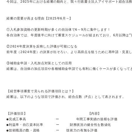
今回は、2025年における経審の動向と、我々行政書士法人アイサポート総合法
経審の需要が高まる理由【2025年6月～】

①入札参加資格の更新時期が多くの自治体で6～9月に集中します！

各自治体では、年度後半に向けて審査スケジュールが組まれており、6月以降は“提
②2024年度決算を反映した評価が可能になる

前年度（2024年度）の決算が出そろい、より高得点を狙うために再申請・見直し
③補助金申請・入札加点対策としての活用

経審は、自治体の加点項目や各種補助金申請でも有利に働くケースが多くなってき
【経営事項審査で見られる評価項目とは？】

経審は、以下のような項目で評価され、総合点数（P点）として表されます。

【
評価項目】	
　　　　　　　　　　　　　　【
●
完成工事高	　　　
　 ー
●
利益率・自己資本比率	
ー
●
技術職員の数・資格	
ー