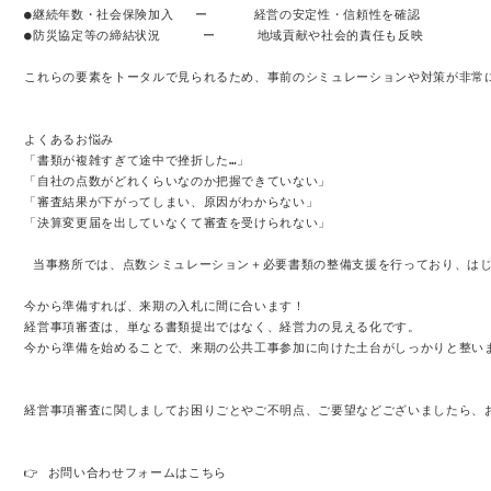
●
継続年数・社会保険加入
　 ー　　　
●
防災協定等の締結状況     
ー
     地域貢献や社会的責任も反映

これらの要素をトータルで見られるため、事前のシミュレーションや対策が非常に
よくあるお悩み

「書類が複雑すぎて途中で挫折した…」

「自社の点数がどれくらいなのか把握できていない」

「審査結果が下がってしまい、原因がわからない」

「決算変更届を出していなくて審査を受けられない」

 当事務所では、点数シミュレーション＋必要書類の整備支援を行っており、はじ
今から準備すれば、来期の入札に間に合います！

経営事項審査は、単なる書類提出ではなく、経営力の見える化です。

今から準備を始めることで、来期の公共工事参加に向けた土台がしっかりと整いま
経営事項審査に関しましてお困りごとやご不明点、ご要望などございましたら、お
👉 お問い合わせフォームは
こちら