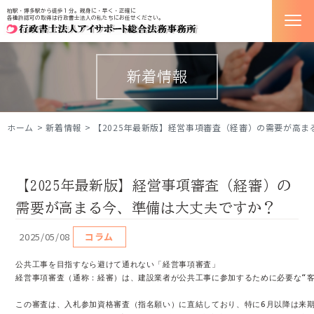
柏駅・博多駅から徒歩１分。親身に・早く・正確に
各種許認可の取得は行政書士法人の私たちにお任せください。
新着情報
ホーム
新着情報
【2025年最新版】経営事項審査（経審）の需要が高
【2025年最新版】経営事項審査（経審）の
需要が高まる今、準備は大丈夫ですか？
2025/05/08
コラム
公共工事を目指すなら避けて通れない「経営事項審査」

経営事項審査（通称：経審）は、建設業者が公共工事に参加するために必要な“客
この審査は、入札参加資格審査（指名願い）に直結しており、特に6月以降は来期