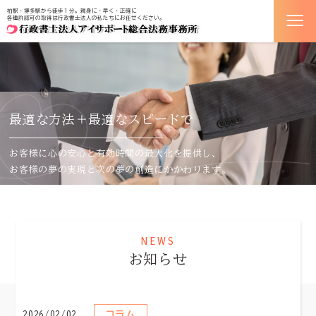
柏駅・博多駅から徒歩１分。親身に・早く・正確に
各種許認可の取得は行政書士法人の私たちにお任せください。
最適な方法＋最適なスピードで
お客様に心の安心
と
有効時間の最大化
を提供し、
お客様の
夢の実現
と
次の夢の創造
に
かかわります。
NEWS
お知らせ
コラム
2026/02/02